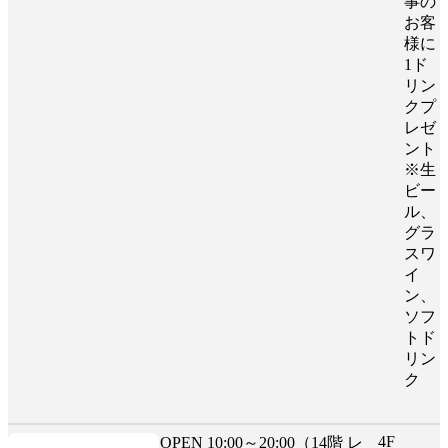
事の
お客
様に
1ド
リン
クプ
レゼ
ント
※生
ビー
ル、
グラ
スワ
イ
ン、
ソフ
トド
リン
ク
4F
OPEN 10:00～20:00（14階 レ