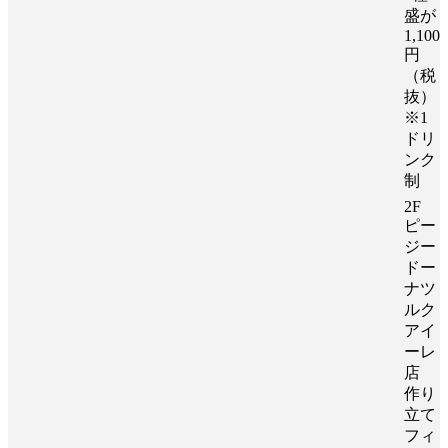
盛が
1,100
円
（税
抜）
※1
ドリ
ンク
制
2F
ピー
ジー
ドー
ナツ
ルク
アイ
ーレ
店
作り
立て
フィ