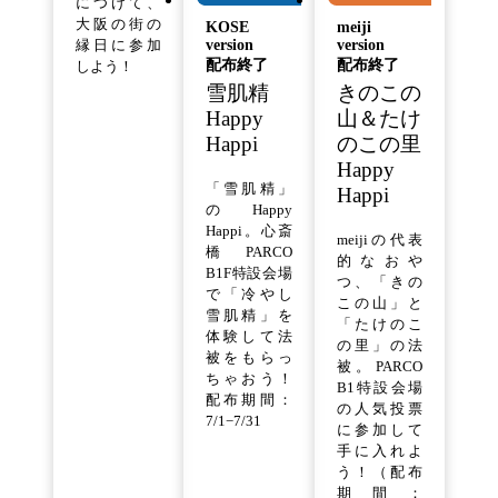
につけて、
大阪の街の
KOSE
meiji
version
version
縁日に参加
配布終了
配布終了
しよう！
雪肌精
きのこの
Happy
山＆たけ
Happi
のこの里
Happy
「雪肌精」
Happi
のHappy
Happi。心斎
meijiの代表
橋PARCO
的なおや
B1F特設会場
つ、「きの
で「冷やし
この山」と
雪肌精」を
「たけのこ
体験して法
の里」の法
被をもらっ
被。PARCO
ちゃおう！
B1特設会場
配布期間：
の人気投票
7/1−7/31
に参加して
手に入れよ
う！（配布
期間：