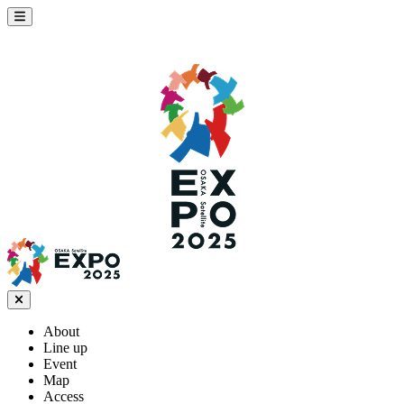
About
Line up
Event
Map
Access