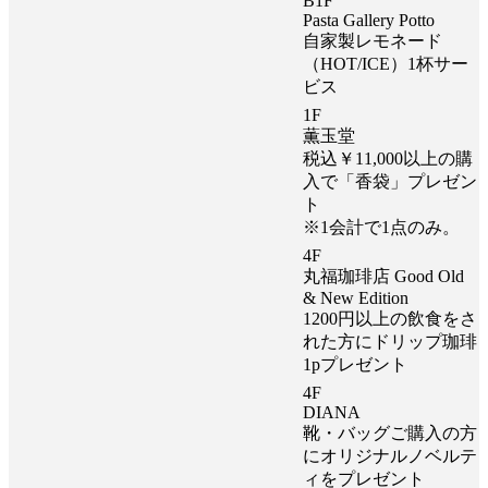
B1F
Pasta Gallery Potto
自家製レモネード
（HOT/ICE）1杯サー
ビス
1F
薫玉堂
税込￥11,000以上の購
入で「香袋」プレゼン
ト
※1会計で1点のみ。
4F
丸福珈琲店 Good Old
& New Edition
1200円以上の飲食をさ
れた方にドリップ珈琲
1pプレゼント
4F
DIANA
靴・バッグご購入の方
にオリジナルノベルテ
ィをプレゼント