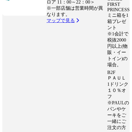
ロア 11：00～22：00＞
FIRST
※一部店舗は営業時間が異
PRINCESS
なります。
ミニ箱を1
マップで見る
箱プレゼ
ント
※1会計で
税抜2000
円以上(物
販・イー
トイン)の
場合。
B2F
ＰＡＵＬ
1ドリンク
１０％オ
フ
※PAULの
パンやケ
ーキをご
一緒にご
注文の方