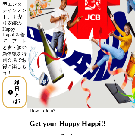
型エンター
テインメン
ト。 お祭
り衣装の
Happy
Happi を着
て、アート
と食・酒の
新体験を特
別会場でお
得に楽しも
う！
縁
日
と
は?
How to Join?
Get your Happy Happi!!