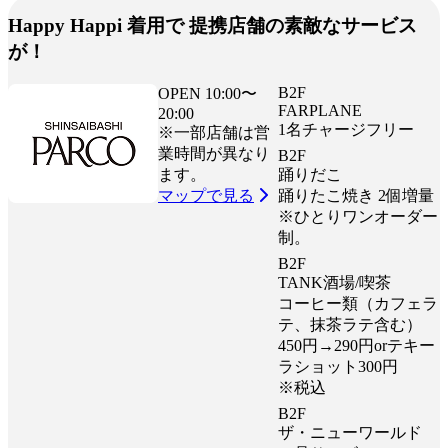
Happy Happi 着用で 提携店舗の素敵なサービス
が！
B2F
OPEN 10:00〜
FARPLANE
20:00
1名チャージフリー
※一部店舗は営
業時間が異なり
B2F
ます。
踊りだこ
マップで見る
踊りたこ焼き 2個増量
※ひとりワンオーダー
制。
B2F
TANK酒場/喫茶
コーヒー類（カフェラ
テ、抹茶ラテ含む）
450円→290円orテキー
ラショット300円
※税込
B2F
ザ・ニューワールド