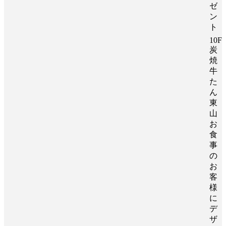
ゼ
ン
ト
10F
炭
焼
牛
た
ん
東
山
お
食
事
の
お
客
様
に
デ
ザ