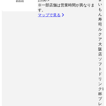
23:00＞
い
※一部店舗は営業時間が異なりま
も
す。
ん
マップで見る
寿
司
ル
ク
ア
大
阪
店
ソ
フ
ト
ド
リ
ン
ク1
杯
プ
レ