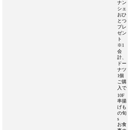
ナン
シェ
おひ
とつ
プレ
ゼン
ト
※1
会
計、
ドー
ナツ
1個
ご購
入で
10F
串揚
げも
の旬
s
お食